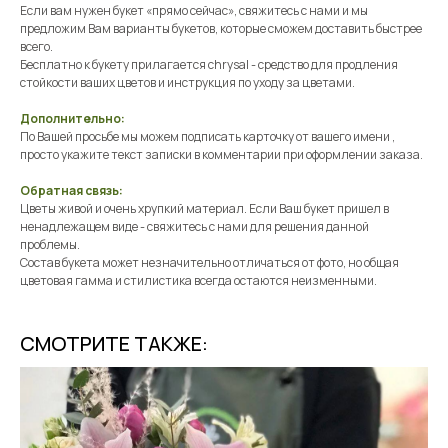
Если вам нужен букет «прямо сейчас», свяжитесь с нами и мы
предложим Вам варианты букетов, которые сможем доставить быстрее
всего.
Бесплатно к букету прилагается chrysal - средство для продления
стойкости ваших цветов и инструкция по уходу за цветами.
Дополнительно:
По Вашей просьбе мы можем подписать карточку от вашего имени ,
просто укажите текст записки в комментарии при оформлении заказа.
Обратная связь:
Цветы живой и очень хрупкий материал. Если Ваш букет пришел в
ненадлежащем виде - свяжитесь с нами для решения данной
проблемы.
Состав букета может незначительно отличаться от фото, но общая
цветовая гамма и стилистика всегда остаются неизменными.
СМОТРИТЕ ТАКЖЕ: