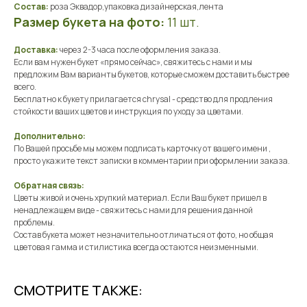
Состав:
роза Эквадор,упаковка дизайнерская,лента
Размер букета на фото:
11 шт.
Доставка:
через 2-3 часа после оформления заказа.
Если вам нужен букет «прямо сейчас», свяжитесь с нами и мы
предложим Вам варианты букетов, которые сможем доставить быстрее
всего.
Бесплатно к букету прилагается chrysal - средство для продления
стойкости ваших цветов и инструкция по уходу за цветами.
Дополнительно:
По Вашей просьбе мы можем подписать карточку от вашего имени ,
просто укажите текст записки в комментарии при оформлении заказа.
Обратная связь:
Цветы живой и очень хрупкий материал. Если Ваш букет пришел в
ненадлежащем виде - свяжитесь с нами для решения данной
проблемы.
Состав букета может незначительно отличаться от фото, но общая
цветовая гамма и стилистика всегда остаются неизменными.
СМОТРИТЕ ТАКЖЕ: