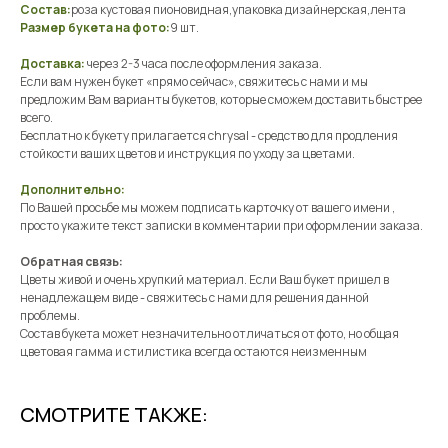
Состав:
роза кустовая пионовидная,упаковка дизайнерская,лента
Размер букета на фото:
9 шт.
Доставка:
через 2-3 часа после оформления заказа.
Если вам нужен букет «прямо сейчас», свяжитесь с нами и мы
предложим Вам варианты букетов, которые сможем доставить быстрее
всего.
Бесплатно к букету прилагается chrysal - средство для продления
стойкости ваших цветов и инструкция по уходу за цветами.
Дополнительно:
По Вашей просьбе мы можем подписать карточку от вашего имени ,
просто укажите текст записки в комментарии при оформлении заказа.
Обратная связь:
Цветы живой и очень хрупкий материал. Если Ваш букет пришел в
ненадлежащем виде - свяжитесь с нами для решения данной
проблемы.
Состав букета может незначительно отличаться от фото, но общая
цветовая гамма и стилистика всегда остаются неизменным
СМОТРИТЕ ТАКЖЕ: