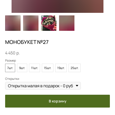
МОНОБУКЕТ №27
4 450
р.
Размер
7шт.
9шт.
11шт.
15шт.
19шт.
25шт.
Открытки
В корзину