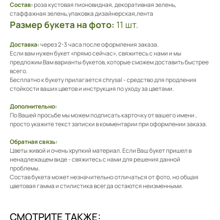
Состав:
роза кустовая пионовидная, декоративная зелень,
стаффажная зелень,упаковка дизайнерская,лента
Размер букета на фото:
11 шт.
Доставка:
через 2-3 часа после оформления заказа.
Если вам нужен букет «прямо сейчас», свяжитесь с нами и мы
предложим Вам варианты букетов, которые сможем доставить быстрее
всего.
Бесплатно к букету прилагается chrysal - средство для продления
стойкости ваших цветов и инструкция по уходу за цветами.
Дополнительно:
По Вашей просьбе мы можем подписать карточку от вашего имени ,
просто укажите текст записки в комментарии при оформлении заказа.
Обратная связь:
Цветы живой и очень хрупкий материал. Если Ваш букет пришел в
ненадлежащем виде - свяжитесь с нами для решения данной
проблемы.
Состав букета может незначительно отличаться от фото, но общая
цветовая гамма и стилистика всегда остаются неизменными.
СМОТРИТЕ ТАКЖЕ: