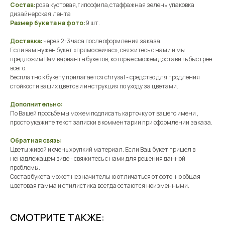
Состав:
роза кустовая,гипсофила,стаффажная зелень,упаковка
дизайнерская,лента
Размер букета на фото:
9 шт.
Доставка:
через 2-3 часа после оформления заказа.
Если вам нужен букет «прямо сейчас», свяжитесь с нами и мы
предложим Вам варианты букетов, которые сможем доставить быстрее
всего.
Бесплатно к букету прилагается chrysal - средство для продления
стойкости ваших цветов и инструкция по уходу за цветами.
Дополнительно:
По Вашей просьбе мы можем подписать карточку от вашего имени ,
просто укажите текст записки в комментарии при оформлении заказа.
Обратная связь:
Цветы живой и очень хрупкий материал. Если Ваш букет пришел в
ненадлежащем виде - свяжитесь с нами для решения данной
проблемы.
Состав букета может незначительно отличаться от фото, но общая
цветовая гамма и стилистика всегда остаются неизменными.
СМОТРИТЕ ТАКЖЕ: