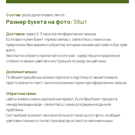
Состав:
роза одноголовая,лента
Размер букета на фото:
59шт.
Доставка:
через 2-3 часа после оформления заказа.
Если вам нужен букет «прямо сейчас», свяжитесь с нами и мы
предложим Вам варианты букетов, которые сможем доставить быстрее
всего.
Бесплатно к букету прилагается chrysal - средство для продления
стойкости ваших цветов и инструкция по уходу за цветами.
Дополнительно:
По Вашей просьбе мы можем подписать карточку от вашего имени ,
просто укажите текст записки в комментарии при оформлении заказа.
Обратная связь:
Цветы живой и очень хрупкий материал. Если Ваш букет пришел в
ненадлежащем виде - свяжитесь с нами для решения данной
проблемы.
Состав букета может незначительно отличаться от фото, но общая
цветовая гамма и стилистика всегда остаются неизменными.