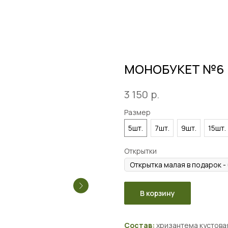
МОНОБУКЕТ №6
р.
3 150
Размер
5шт.
7шт.
9шт.
15шт.
Открытки
В корзину
Состав:
хризантема кустова