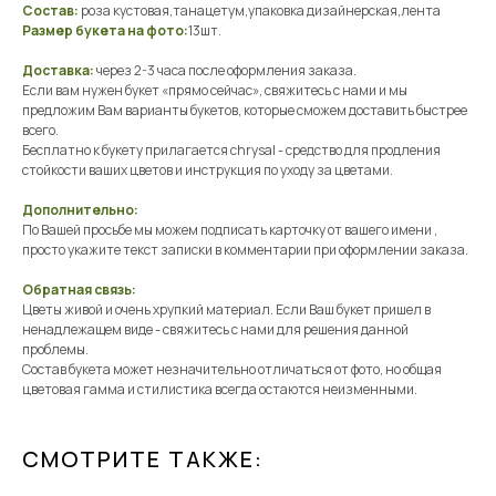
Состав:
роза кустовая,танацетум,упаковка дизайнерская,лента
Размер букета на фото:
13шт.
Доставка:
через 2-3 часа после оформления заказа.
Если вам нужен букет «прямо сейчас», свяжитесь с нами и мы
предложим Вам варианты букетов, которые сможем доставить быстрее
всего.
Бесплатно к букету прилагается chrysal - средство для продления
стойкости ваших цветов и инструкция по уходу за цветами.
Дополнительно:
По Вашей просьбе мы можем подписать карточку от вашего имени ,
просто укажите текст записки в комментарии при оформлении заказа.
Обратная связь:
Цветы живой и очень хрупкий материал. Если Ваш букет пришел в
ненадлежащем виде - свяжитесь с нами для решения данной
проблемы.
Состав букета может незначительно отличаться от фото, но общая
цветовая гамма и стилистика всегда остаются неизменными.
СМОТРИТЕ ТАКЖЕ: