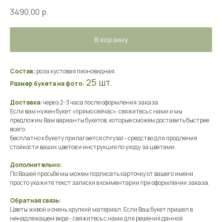
3490,00
р.
В корзину
Состав:
роза кустовая пионовидная
25 шт.
Размер букета на фото:
Доставка:
через 2-3 часа после оформления заказа.
Если вам нужен букет «прямо сейчас», свяжитесь с нами и мы
предложим Вам варианты букетов, которые сможем доставить быстрее
всего.
Бесплатно к букету прилагается chrysal - средство для продления
стойкости ваших цветов и инструкция по уходу за цветами.
Дополнительно:
По Вашей просьбе мы можем подписать карточку от вашего имени ,
просто укажите текст записки в комментарии при оформлении заказа.
Обратная связь:
Цветы живой и очень хрупкий материал. Если Ваш букет пришел в
ненадлежащем виде - свяжитесь с нами для решения данной