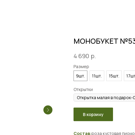
МОНОБУКЕТ №5
р.
4 690
Размер
9шт.
11шт.
15шт.
17шт
Открытки
В корзину
Состав:
роза кустовая пион