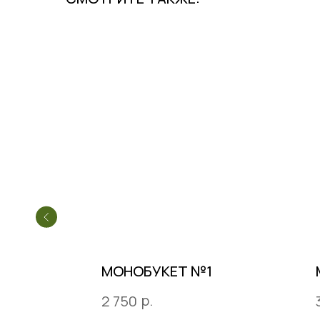
4
МОНОБУКЕТ №1
р.
2 750