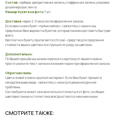
Состав:
гербера, декоративная зелень,стаффажная зелень,упаковка
дизайнерская,лента
Размер букета на фото:
7 шт.
Доставка:
через 2-3 часа после оформления заказа.
Если вам нужен букет «прямо сейчас», свяжитесь с нами и мы
предложим Вам варианты букетов, которые сможем доставить быстрее
всего.
Бесплатно к букету прилагается chrysal - средство для продления
стойкости ваших цветов и инструкция по уходу за цветами.
Дополнительно:
По Вашей просьбе мы можем подписать карточку от вашего имени ,
просто укажите текст записки в комментарии при оформлении заказа.
Обратная связь:
Цветы живой и очень хрупкий материал. Если Ваш букет пришел в
ненадлежащем виде - свяжитесь с нами для решения данной
проблемы.
Состав букета может незначительно отличаться от фото, но общая
цветовая гамма и стилистика всегда остаются неизменными.
СМОТРИТЕ ТАКЖЕ: