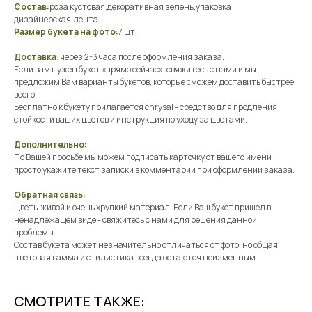
Состав:
роза кустовая,декоративная зелень,упаковка
дизайнерская,лента
Размер букета на фото:
7 шт.
Доставка:
через 2-3 часа после оформления заказа.
Если вам нужен букет «прямо сейчас», свяжитесь с нами и мы
предложим Вам варианты букетов, которые сможем доставить быстрее
всего.
Бесплатно к букету прилагается chrysal - средство для продления
стойкости ваших цветов и инструкция по уходу за цветами.
Дополнительно:
По Вашей просьбе мы можем подписать карточку от вашего имени ,
просто укажите текст записки в комментарии при оформлении заказа.
Обратная связь:
Цветы живой и очень хрупкий материал. Если Ваш букет пришел в
ненадлежащем виде - свяжитесь с нами для решения данной
проблемы.
Состав букета может незначительно отличаться от фото, но общая
цветовая гамма и стилистика всегда остаются неизменным
СМОТРИТЕ ТАКЖЕ: