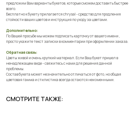
предложим Вам варианты букетов, которые сможем доставить быстрее
всего.
Бесплатно к букету прилагается chrysal - средство для продления
стойкости ваших цветов и инструкция по уходу за цветами.
Дополнительно:
По Вашей просьбе мы можем подписать карточку от вашего имени ,
просто укажите текст записки в комментарии при оформлении заказа.
Обратная связь:
Цветы живой и очень хрупкий материал. Если Ваш букет пришел в
ненадлежащем виде - свяжитесь с нами для решения данной
проблемы.
Состав букета может незначительно отличаться от фото, но общая
цветовая гамма и стилистика всегда остаются неизменными.
СМОТРИТЕ ТАКЖЕ: