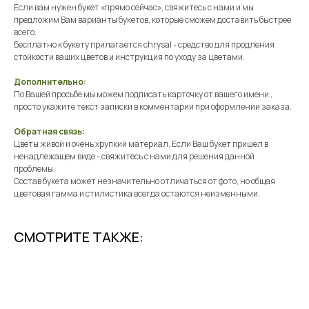
Если вам нужен букет «прямо сейчас», свяжитесь с нами и мы
предложим Вам варианты букетов, которые сможем доставить быстрее
всего.
Бесплатно к букету прилагается chrysal - средство для продления
стойкости ваших цветов и инструкция по уходу за цветами.
Дополнительно:
По Вашей просьбе мы можем подписать карточку от вашего имени ,
просто укажите текст записки в комментарии при оформлении заказа.
Обратная связь:
Цветы живой и очень хрупкий материал. Если Ваш букет пришел в
ненадлежащем виде - свяжитесь с нами для решения данной
проблемы.
Состав букета может незначительно отличаться от фото, но общая
цветовая гамма и стилистика всегда остаются неизменными.
СМОТРИТЕ ТАКЖЕ: