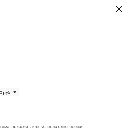
ема, орхидея, диантус, роза одноголовая,