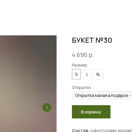
БУКЕТ №30
р.
4 690
Размер
S
L
XL
Открытки
В корзину
Состав:
одноголовая хризант