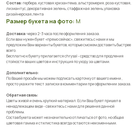
Состав:
гербера, кустовая хризантема, альстромерия, роза кустовая,
лизиантус, декоративная зелень, стаффажная зелень,упаковка
дизайнерская,лента
Размер букета на фото:
M
Доставка:
через 2-3 часа после оформления заказа.
Если вам нужен букет «прямо сейчас», свяжитесь с нами и мы
предложим Вам варианты букетов, которые сможем доставить быстрее
всего.
Бесплатно к букету прилагается chrysal - средство для продления
стойкости ваших цветов и инструкция по уходу за цветами.
Дополнительно:
По Вашей просьбе мы можем подписать карточку от вашего имени ,
просто укажите текст записки в комментарии при оформлении заказа.
Обратная связь:
Цветы живой и очень хрупкий материал. Если Ваш букет пришел в
ненадлежащем виде - свяжитесь с нами для решения данной
проблемы.
Состав букета может незначительно отличаться от фото, но общая
цветовая гамма и стилистика всегда остаются неизменными.