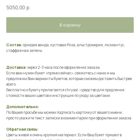
5050,00
р.
В корзину
Состав:
орхидея ванда, кустовая Роза, альстромерия, лизиантус,
стаффажная зелень
Доставка:
через 2-3 часа после оформления заказа.
Если вам нужен букет «прямо сейчас», свяжитесь с нами и мы
предложим Вам варианты букетов, которые сможем доставить быстрее
всего.
Бесплатно к букету прилагается chrysal - средство для продления
стойкости ваших цветов и инструкция по уходу за цветами.
Дополнительно:
По Вашей просьбе мы можем подписать карточку от вашего имени ,
просто укажите текст записки в комментарии при оформлении заказа.
Обратная связь:
Цветы живой и очень хрупкий материал. Если Ваш букет пришел в