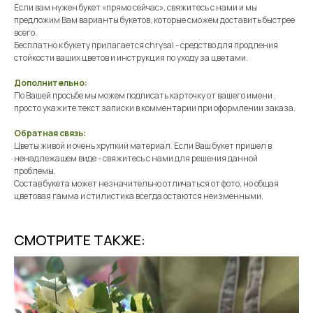
Если вам нужен букет «прямо сейчас», свяжитесь с нами и мы
предложим Вам варианты букетов, которые сможем доставить быстрее
всего.
Бесплатно к букету прилагается chrysal - средство для продления
стойкости ваших цветов и инструкция по уходу за цветами.
Дополнительно:
По Вашей просьбе мы можем подписать карточку от вашего имени ,
просто укажите текст записки в комментарии при оформлении заказа.
Обратная связь:
Цветы живой и очень хрупкий материал. Если Ваш букет пришел в
ненадлежащем виде - свяжитесь с нами для решения данной
проблемы.
Состав букета может незначительно отличаться от фото, но общая
цветовая гамма и стилистика всегда остаются неизменными.
СМОТРИТЕ ТАКЖЕ: